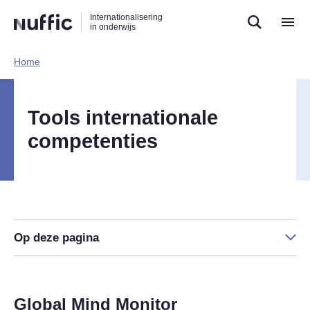
Direct
Direct
Direct
Internationalisering
naar
naar
naar
in onderwijs
de
de
de
zoekfunctie
hoofdnavigatie
inhoud
Home​
Hoofdnavigatie
Tools internationale
competenties
Op deze pagina
Global Mind Monitor