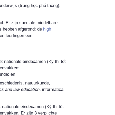
onderwijs (
trung học phổ thông
).
l. Er zijn speciale middelbare
rs hebben afgerond: de
high
n leerlingen een
et nationale eindexamen (
Kỳ thi tốt
menvakken:
unde; en
geschiedenis, natuurkunde,
s and law education
, informatica
t nationale eindexamen (
Kỳ thi tốt
envakken. Er zijn 3 verplichte