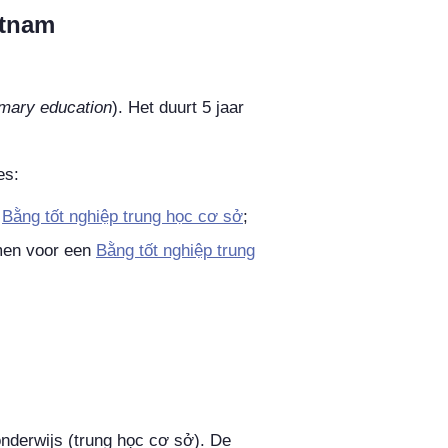
etnam
imary education
). Het duurt 5 jaar
es:
n
Bằng tốt nghiệp trung học cơ sở
;
men voor een
Bằng tốt nghiệp trung
nderwijs (
trung học cơ sở
). De