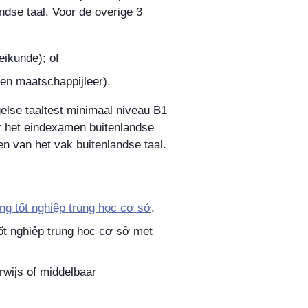
ndse taal. Voor de overige 3
eikunde); of
 en maatschappijleer).
gelse taaltest minimaal niveau B1
or het eindexamen buitenlandse
gen van het vak buitenlandse taal.
ng tốt nghiệp trung học cơ sở
.
ốt nghiệp trung học cơ sở
met
rwijs of middelbaar