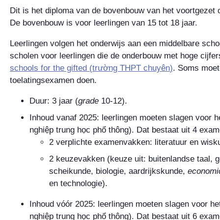
Dit is het diploma van de bovenbouw van het voortgezet 
De bovenbouw is voor leerlingen van 15 tot 18 jaar.
Leerlingen volgen het onderwijs aan een middelbare schoo
scholen voor leerlingen die de onderbouw met hoge cijfe
schools for the gifted
(
trường THPT chuyên
)
. Soms moete
toelatingsexamen doen.
Duur: 3 jaar (
grade
10-12
).
Inhoud vanaf 2025: leerlingen moeten slagen voor h
nghiệp trung học phổ thông
). Dat bestaat uit 4 exa
2 verplichte examenvakken: literatuur en wisk
2 keuzevakken (keuze uit: buitenlandse taal, 
scheikunde, biologie, aardrijkskunde,
economic
en technologie).
Inhoud vóór 2025: leerlingen moeten slagen voor he
nghiệp trung học phổ thông
). Dat bestaat uit 6 exam