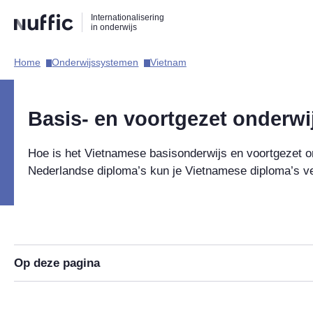
Direct
Direct
Direct
Internationalisering
naar
naar
naar
in onderwijs
de
de
de
zoekfunctie
hoofdnavigatie
inhoud
Home​
Onderwijssystemen​
Vietnam​
Hoofdnavigatie
Basis- en voortgezet onderwi
Hoe is het Vietnamese basisonderwijs en voortgezet 
Nederlandse diploma’s kun je Vietnamese diploma’s ve
Op deze pagina