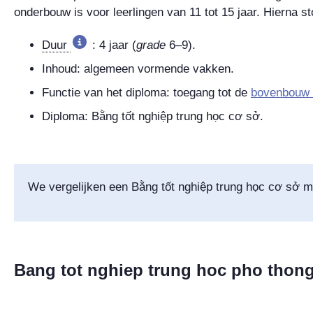
onderbouw is voor leerlingen van 11 tot 15 jaar. Hierna sto
Duur
: 4 jaar (
grade
6–9
).
Inhoud: algemeen vormende vakken.
Functie van het diploma: toegang tot de
bovenbouw v
Diploma:
Bằng tốt nghiệp trung học cơ sở
.
We vergelijken een
Bằng tốt nghiệp trung học cơ sở
me
Bang tot nghiep trung hoc pho thon