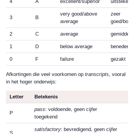
4
A
excellent
/
superior
uitstekend
very good
/
above
zeer
3
B
average
goed/bove
2
C
average
gemiddeld
1
D
below average
benedeng
0
F
failure
gezakt
Afkortingen die veel voorkomen op
transcripts
, vooral
in het hoger onderwijs:
Letter
Betekenis
pass
: voldoende, geen cijfer
P
toegekend
satisfactory
: bevredigend, geen cijfer
S