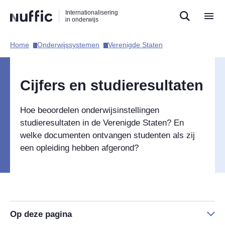
Direct
Direct
Direct
Internationalisering
naar
naar
naar
in onderwijs
de
de
de
zoekfunctie
hoofdnavigatie
inhoud
Home​
Onderwijssystemen​
Verenigde Staten​
Hoofdnavigatie
Cijfers en studieresultaten
Hoe beoordelen onderwijsinstellingen
studieresultaten in de Verenigde Staten? En
welke documenten ontvangen studenten als zij
een opleiding hebben afgerond?
Op deze pagina