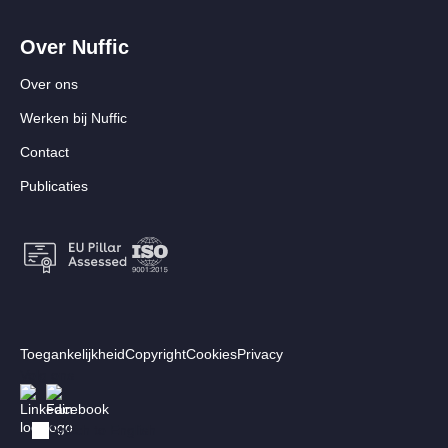
Over Nuffic
Over ons
Werken bij Nuffic
Contact
Publicaties
Footer:
Toegankelijkheid
Copyright
Cookies
Privacy
Secundair
Volg ons
Afbeelding
Afbeelding
menu
Switch to English