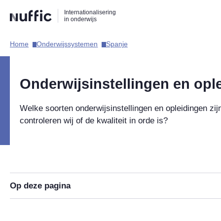
Direct
Direct
Direct
Internationalisering
naar
naar
naar
in onderwijs
de
de
de
zoekfunctie
hoofdnavigatie
inhoud
Home​
Onderwijssystemen​
Spanje​
Hoofdnavigatie
Onderwijsinstellingen en opl
Welke soorten onderwijsinstellingen en opleidingen zij
controleren wij of de kwaliteit in orde is?
Op deze pagina