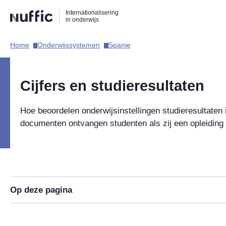
Direct
Direct
Direct
Internationalisering
naar
naar
naar
in onderwijs
de
de
de
zoekfunctie
hoofdnavigatie
inhoud
Home​
Onderwijssystemen​
Spanje​
Hoofdnavigatie
Cijfers en studieresultaten
Hoe beoordelen onderwijsinstellingen studieresultaten
documenten ontvangen studenten als zij een opleiding
Op deze pagina