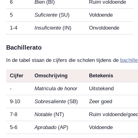
6
Bien
(BI)
Ruim voldoende
5
Suficiente
(SU)
Voldoende
1-4
Insuficiente
(IN)
Onvoldoende
Bachillerato
In de tabel staan de cijfers die scholen tijdens de
bachille
Cijfer
Omschrijving
Betekenis
-
Matricula de honor
Uitstekend
9-10
Sobresaliente
(SB)
Zeer goed
7-8
Notable
(NT)
Ruim voldoende/goe
5-6
Aprobado
(AP)
Voldoende