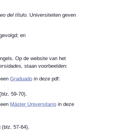
o del título
. Universiteiten geven
gevolgd; en
Engels.
Op de website van het
versidades
,
staan voorbeelden:
 een
Graduado
in deze pdf:
blz. 59-70).
 een
Máster Universitario
in deze
(blz. 57-64).