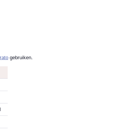
rato
gebruiken.
d