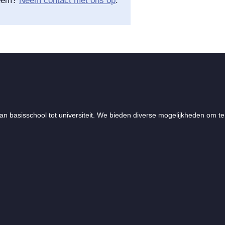
teem?
Neem contact met ons op
.
an basisschool tot universiteit. We bieden diverse mogelijkheden om te 