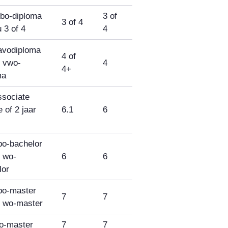
bo-diploma
3 of
3 of 4
 3 of 4
4
avodiploma
4 of
n vwo-
4
4+
ma
ssociate
 of 2 jaar
6.1
6
bo-bachelor
n wo-
6
6
lor
bo-master
7
7
n wo-master
o-master
7
7