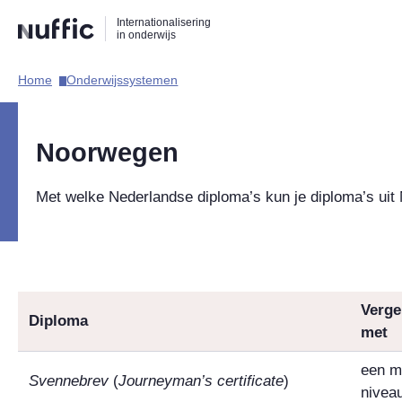
Direct
Direct
Direct
Internationalisering
naar
naar
naar
in onderwijs
de
de
de
zoekfunctie
hoofdnavigatie
inhoud
Home​
Onderwijssystemen​
Hoofdnavigatie
Noorwegen
Met welke Nederlandse diploma’s kun je diploma’s uit
Verge
Diploma
met
een m
Svennebrev
(
Journeyman’s certificate
)
niveau