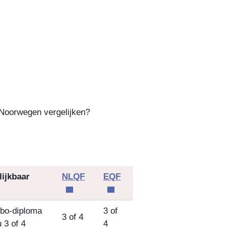
 Noorwegen vergelijken?
lijkbaar
NLQF
EQF
bo-diploma
3 of
3 of 4
 3 of 4
4