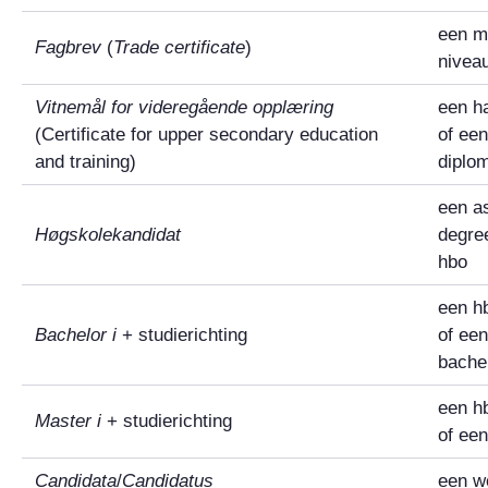
een m
Fagbrev
(
Trade certificate
)
niveau
Vitnemål for videregående opplæring
een h
(
Certificate for upper secondary education
of ee
and training
)
diplo
een a
Høgskolekandidat
degree
hbo
een h
Bachelor i
+ studierichting
of ee
bache
een h
Master i
+ studierichting
of ee
Candidata
/
Candidatus
een w