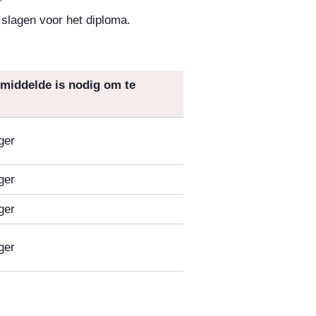
slagen voor het diploma.
middelde is nodig om te
ger
ger
ger
ger