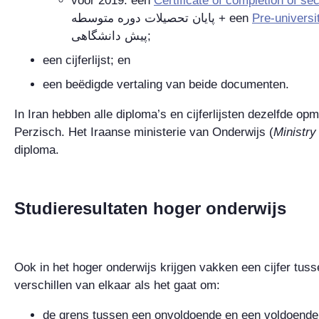
vóór 2019: een
Certificate of completion of s
متوسطه
دوره
تحصيلات
پايان
+ een
Pre-universit
پیش دانشگاهی
;
een cijferlijst; en
een beëdigde vertaling van beide documenten.
In Iran hebben alle diploma’s en cijferlijsten dezelfde o
Perzisch. Het Iraanse ministerie van Onderwijs (
Ministry
diploma.
Studieresultaten hoger onderwijs
Ook in het hoger onderwijs krijgen vakken een cijfer tu
verschillen van elkaar als het gaat om:
de grens tussen een onvoldoende en een voldoende