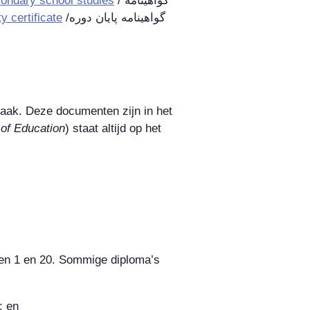
econdary school studies
/
گواهينامه
y certificate
/
گواهينامه پايان دوره
pmaak. Deze documenten zijn in het
 of Education
) staat altijd op het
ssen 1 en 20. Sommige diploma’s
; en