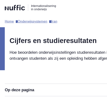
Direct
Direct
Direct
Internationalisering
naar
naar
naar
in onderwijs
de
de
de
zoekfunctie
hoofdnavigatie
inhoud
Home​
Onderwijssystemen​
Iran​
Hoofdnavigatie
Cijfers en studieresultaten
Hoe beoordelen onderwijsinstellingen studieresultaten
ontvangen studenten als zij een opleiding hebben afge
Op deze pagina