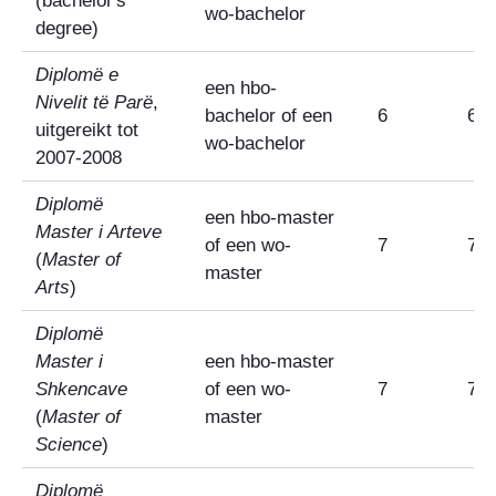
(
bachelor's
wo-bachelor
degree
)
Diplomë e
een hbo-
Nivelit të Parë
,
bachelor of een
6
6
uitgereikt tot
wo-bachelor
2007-2008
Diplomë
een hbo-master
Master i Arteve
of een wo-
7
7
(
Master of
master
Arts
)
Diplomë
Master i
een hbo-master
Shkencave
of een wo-
7
7
(
Master of
master
Science
)
Diplomë