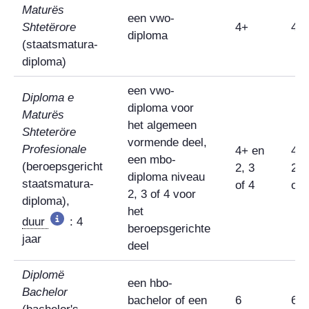
Maturës
een vwo-
Shtetërore
4+
4
diploma
(staatsmatura-
diploma)
een vwo-
Diploma e
diploma voor
Maturës
het algemeen
Shteteröre
vormende deel,
Profesionale
4+ en
4 e
een mbo-
(beroepsgericht
2, 3
2, 
diploma niveau
staatsmatura-
of 4
of 
2, 3 of 4 voor
diploma),
het
duur
: 4
beroepsgerichte
jaar
deel
Diplomë
een hbo-
Bachelor
bachelor of een
6
6