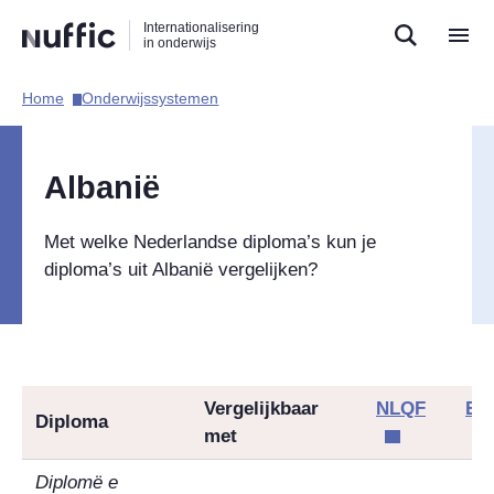
Direct
Direct
Direct
Internationalisering
naar
naar
naar
in onderwijs
de
de
de
zoekfunctie
hoofdnavigatie
inhoud
Home​
Onderwijssystemen​
Hoofdnavigatie
Albanië
Met welke Nederlandse diploma’s kun je
diploma’s uit Albanië vergelijken?
Vergelijkbaar
NLQF
EQ
Diploma
met
Diplomë e