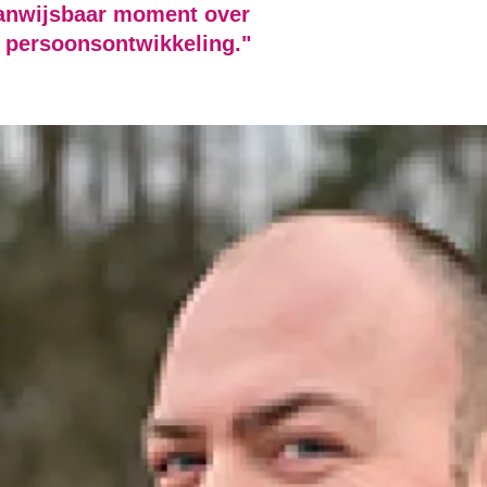
aanwijsbaar moment over
 persoonsontwikkeling."