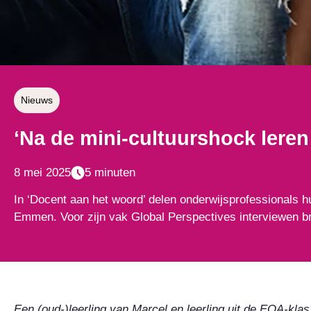
Nieuws
‘Na de mini-cultuurshock lere
8 mei 2025
5 minuten
In ‘Docent aan het woord’ delen onderwijsprofessionals hu
Emmen. Voor zijn vak Global Perspectives interviewen br
Een (oud-)leerling van Marcel en leerling uit de EOA-klas