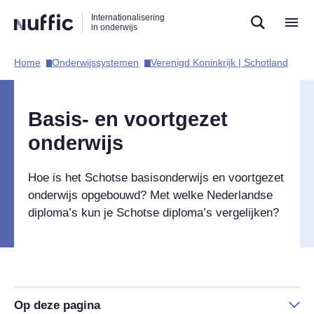
Direct
Direct
Direct
Internationalisering
naar
naar
naar
in onderwijs
de
de
de
zoekfunctie
hoofdnavigatie
inhoud
Home​
Onderwijssystemen​
Verenigd Koninkrijk | Schotland​
Hoofdnavigatie
Basis- en voortgezet
onderwijs
Hoe is het Schotse basisonderwijs en voortgezet
onderwijs opgebouwd? Met welke Nederlandse
diploma’s kun je Schotse diploma’s vergelijken?
Op deze pagina