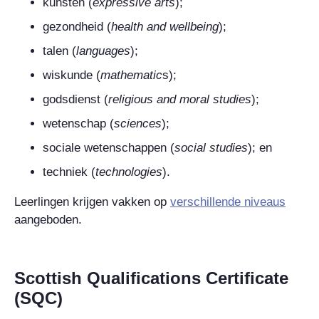
kunsten (
expressive arts
);
gezondheid (
health and wellbeing
);
talen (
languages
);
wiskunde (
mathematic
s
);
godsdienst (
religious and moral studies
);
wetenschap (
sciences
);
sociale wetenschappen (
social studies
); en
techniek (
technologies
).
Leerlingen krijgen vakken op
verschillende niveaus
aangeboden.
Scottish Qualifications Certificate
(SQC)