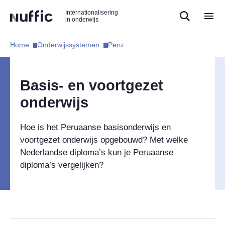
Direct
Direct
Direct
Internationalisering
naar
naar
naar
in onderwijs
de
de
de
zoekfunctie
hoofdnavigatie
inhoud
Home​
Onderwijssystemen​
Peru​
Hoofdnavigatie
Basis- en voortgezet
onderwijs
Hoe is het Peruaanse basisonderwijs en
voortgezet onderwijs opgebouwd? Met welke
Nederlandse diploma’s kun je Peruaanse
diploma’s vergelijken?