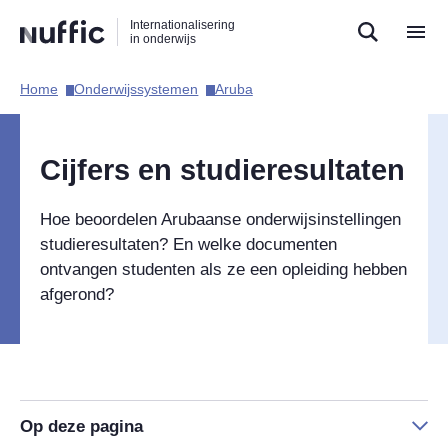
Direct
Direct
Direct
Internationalisering
naar
naar
naar
in onderwijs
de
de
de
zoekfunctie
hoofdnavigatie
inhoud
Home​
Onderwijssystemen​
Aruba​
Hoofdnavigatie
Cijfers en studieresultaten
Hoe beoordelen Arubaanse onderwijsinstellingen
studieresultaten? En welke documenten
ontvangen studenten als ze een opleiding hebben
afgerond?
Op deze pagina