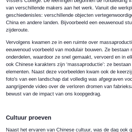
Vissers College. De leerlingen begonnen de rondleiding v
van verschillende makers aan het werk. Vanuit die werkp
geschiedenisles: verschillende objecten vertegenwoordig
China en andere landen. Bijvoorbeeld een eeuwenoud stuk
zijderoute.
Vervolgens kwamen ze in een ruimte over massaproductie
eeuwenoud voorbeeld van modulair bouwen. Ze bestaan na
onderdelen, waardoor ze snel gemaakt, vervoerd en in e
ook Chinese karakters zijn ‘massaproductie’: ze bestaan 
elementen. Naast deze voorbeelden kwam ook de keerzijd
foto's van een landschap dat volledig was afgegraven vo
aangrijpende video over de verloren dromen van fabriek
bewust van de impact van ons koopgedrag.
Cultuur proeven
Naast het ervaren van Chinese cultuur, was de dag ook g