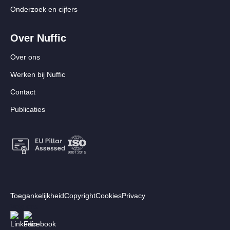
Onderzoek en cijfers
Over Nuffic
Over ons
Werken bij Nuffic
Contact
Publicaties
Footer:
Toegankelijkheid
Copyright
Cookies
Privacy
Secundair
Volg ons
Afbeelding
Afbeelding
menu