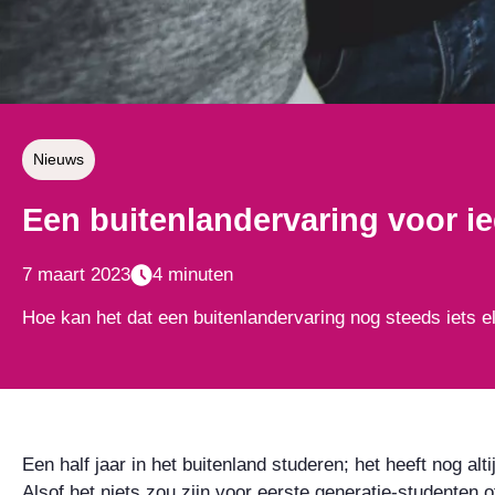
Nieuws
Een buitenlandervaring voor ie
7 maart 2023
4 minuten
Hoe kan het dat een buitenlandervaring nog steeds iets e
Een half jaar in het buitenland studeren; het heeft nog altijd
Alsof het niets zou zijn voor eerste generatie-studenten 