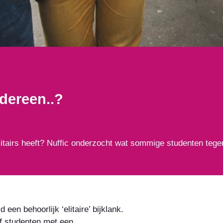
dereen..?
litairs heeft? Nuffic onderzocht wat sommige studenten teg
 een behoorlijk ‘elitaire’ bijklank.
of studenten met een