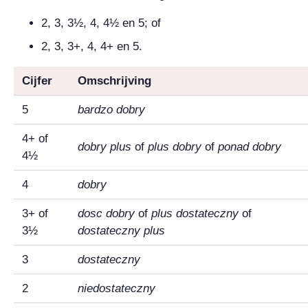
2, 3, 3½, 4, 4½ en 5; of
2, 3, 3+, 4, 4+ en 5.
Cijfer
Omschrijving
5
bardzo dobry
4+ of
dobry plus
of
plus dobry
of
ponad dobry
4½
4
dobry
3+ of
dosc dobry
of
plus dostateczny
of
3½
dostateczny plus
3
dostateczny
2
niedostateczny