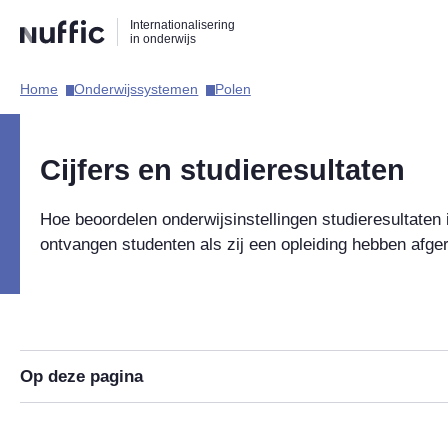
Direct
Direct
Direct
Internationalisering
naar
naar
naar
in onderwijs
de
de
de
zoekfunctie
hoofdnavigatie
inhoud
Home​
Onderwijssystemen​
Polen​
Hoofdnavigatie
Cijfers en studieresultaten
Hoe beoordelen onderwijsinstellingen studieresultate
ontvangen studenten als zij een opleiding hebben afge
Op deze pagina