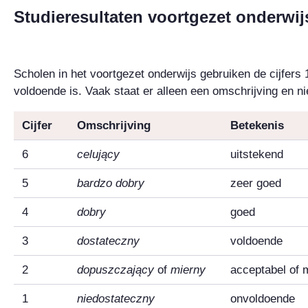
Studieresultaten voortgezet onderwij
Scholen in het voortgezet onderwijs gebruiken de cijfers 1
voldoende is. Vaak staat er alleen een omschrijving en niet
Cijfer
Omschrijving
Betekenis
6
celujący
uitstekend
5
bardzo dobry
zeer goed
4
dobry
goed
3
dostateczny
voldoende
2
dopuszczający
of
mierny
acceptabel of 
1
niedostateczny
onvoldoende