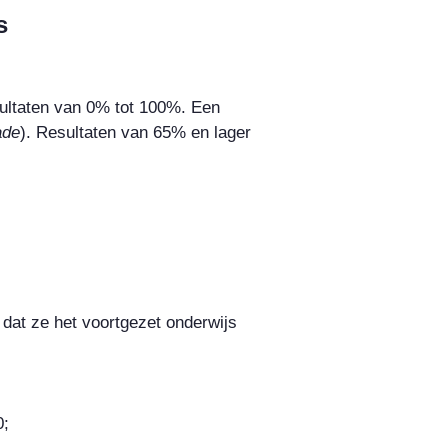
s
sultaten van 0% tot 100%. Een
ade
). Resultaten van 65% en lager
at ze het voortgezet onderwijs
0
;