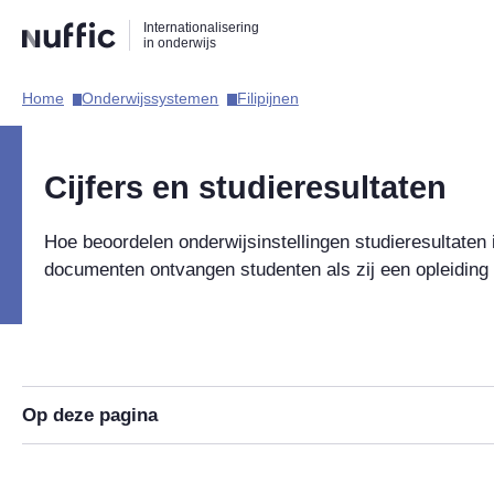
Direct
Direct
Direct
Internationalisering
naar
naar
naar
in onderwijs
de
de
de
zoekfunctie
hoofdnavigatie
inhoud
Home​
Onderwijssystemen​
Filipijnen​
Hoofdnavigatie
Cijfers en studieresultaten
Hoe beoordelen onderwijsinstellingen studieresultaten 
documenten ontvangen studenten als zij een opleiding
Op deze pagina