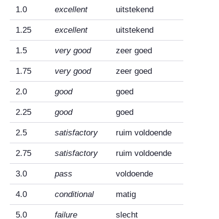
1.0
excellent
uitstekend
1.25
excellent
uitstekend
1.5
very good
zeer goed
1.75
very good
zeer goed
2.0
good
goed
2.25
good
goed
2.5
satisfactory
ruim voldoende
2.75
satisfactory
ruim voldoende
3.0
pass
voldoende
4.0
conditional
matig
5.0
failure
slecht