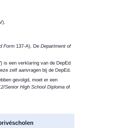
V).
d Form
137-A)
. De
Department of
) is een verklaring van de DepEd
deze zelf aanvragen bij de DepEd.
ebben gevolgd, moet er een
2/Senior High School Diploma
of
rivéscholen