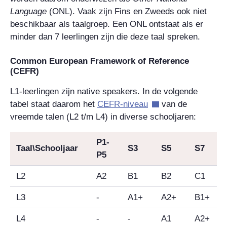
Language
(ONL). Vaak zijn Fins en Zweeds ook niet
beschikbaar als taalgroep. Een ONL ontstaat als er
minder dan 7 leerlingen zijn die deze taal spreken.
Common European Framework of Reference
(CEFR)
L1-leerlingen zijn native speakers. In de volgende
tabel staat daarom het
CEFR-niveau
van de
vreemde talen (L2 t/m L4) in diverse schooljaren:
P1-
Taal\Schooljaar
S3
S5
S7
P5
L2
A2
B1
B2
C1
L3
-
A1+
A2+
B1+
L4
-
-
A1
A2+