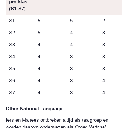
per klas
(S1-S7)
S1
5
5
2
S2
5
4
3
S3
4
4
3
S4
4
3
3
S5
4
3
3
S6
4
3
4
S7
4
3
4
Other National Language
Iers en Maltees ontbreken altijd als taalgroep en
worden daarom onderwezen als
Other National