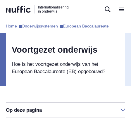
Direct
Direct
Direct
Internationalisering
naar
naar
naar
in onderwijs
de
de
de
zoekfunctie
hoofdnavigatie
inhoud
Home​
Onderwijssystemen​
European Baccalaureate​
Hoofdnavigatie
Voortgezet onderwijs
Hoe is het voortgezet onderwijs van het
European Baccalaureate (EB) opgebouwd?
Op deze pagina