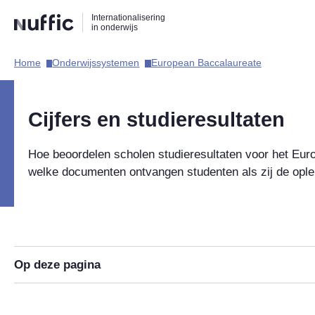
Direct
Direct
Direct
Internationalisering
naar
naar
naar
in onderwijs
de
de
de
zoekfunctie
hoofdnavigatie
inhoud
Home​
Onderwijssystemen​
European Baccalaureate​
Hoofdnavigatie
Cijfers en studieresultaten
Hoe beoordelen scholen studieresultaten voor het Eu
welke documenten ontvangen studenten als zij de ople
Op deze pagina