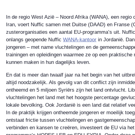
In de regio West Azië – Noord Afrika (WANA), een regio d
Iran, voert Nuffic samen met Duitse (DAAD) en Franse 
zusterorganisaties een aantal EU-programma’s uit. Nuffic
onlangs geopende Nuffic
WANA-kantoor
in Jordanië. Dan
jongeren – met name vluchtelingen en de gemeenschappen
trainingen en opleidingen waarmee ze op een praktische 
kunnen maken in hun dagelijks leven.
En dat is meer dan twaalf jaar na het begin van het uitbre
altijd noodzakelijk. Als gevolg van dit conflict zijn inmid
ontheemd en 5 miljoen Syriërs zijn het land ontvlucht. Li
vluchtelingen het land met het hoogste percentage gevluc
lokale bevolking. Ook Jordanië is een land dat relatief ve
In de praktijk krijgen ontheemde jongeren er moeilijk toe
ontstaat frictie tussen vluchtelingen en gastgemeensc
verbinden en kansen te creëren, investeert de EU via he