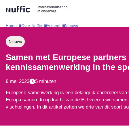
Direct
Direct
Direct
Internationalisering
naar
naar
naar
in onderwijs
de
de
de
zoekfunctie
hoofdnavigatie
inhoud
Home​
Over Nuffic​
Actueel​
Nieuws​
Hoofdnavigatie
Nieuws
Samen met Europese partners h
kennissamenwerking in the spo
8 mei 2023
5 minuten
Europese samenwerking is een belangrijk onderdeel van
Europa samen. In opdracht van de EU voeren we samen me
vluchtelingen. In dit artikel zetten we drie van dit soort s