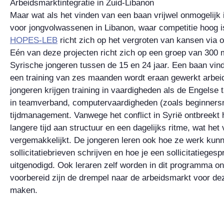
Arbeidsmarktintegratie in Zuid-Libanon
Maar wat als het vinden van een baan vrijwel onmogelijk is
voor jongvolwassenen in Libanon, waar competitie hoog i
HOPES-LEB
richt zich op het vergroten van kansen via o
Eén van deze projecten richt zich op een groep van 300
Syrische jongeren tussen de 15 en 24 jaar. Een baan vinde
een training van zes maanden wordt eraan gewerkt arbeid
jongeren krijgen training in vaardigheden als de Engelse 
in teamverband, computervaardigheden (zoals beginnersn
tijdmanagement. Vanwege het conflict in Syrië ontbreekt h
langere tijd aan structuur en een dagelijks ritme, wat het
vergemakkelijkt. De jongeren leren ook hoe ze werk kun
sollicitatiebrieven schrijven en hoe je een sollicitatieges
uitgenodigd. Ook leraren zelf worden in dit programma on
voorbereid zijn de drempel naar de arbeidsmarkt voor dez
maken.