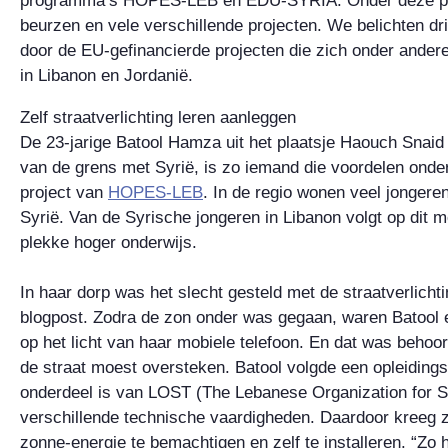
programma’s HOPES-LEB en EDU-SYRIA. Onder deze pro
beurzen en vele verschillende projecten. We belichten d
door de EU-gefinancierde projecten die zich onder andere
in Libanon en Jordanië.
Zelf straatverlichting leren aanleggen
De 23-jarige Batool Hamza uit het plaatsje Haouch Snaid 
van de grens met Syrië, is zo iemand die voordelen ond
project van
HOPES-LEB
. In de regio wonen veel jongeren
Syrië. Van de Syrische jongeren in Libanon volgt op dit
plekke hoger onderwijs.
In haar dorp was het slecht gesteld met de straatverlichtin
blogpost. Zodra de zon onder was gegaan, waren Batool
op het licht van haar mobiele telefoon. En dat was behoorl
de straat moest oversteken. Batool volgde een opleidings
onderdeel is van LOST (The Lebanese Organization for St
verschillende technische vaardigheden. Daardoor kreeg z
zonne-energie te bemachtigen en zelf te installeren. “Zo 