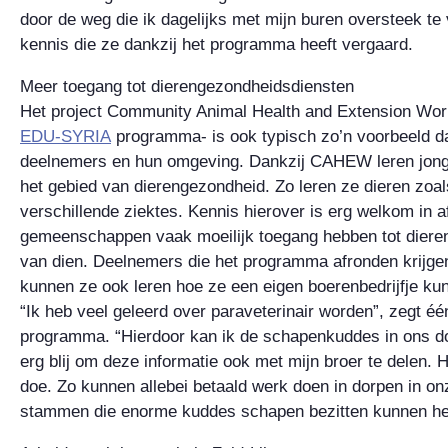
door de weg die ik dagelijks met mijn buren oversteek te v
kennis die ze dankzij het programma heeft vergaard.
Meer toegang tot dierengezondheidsdiensten
Het project Community Animal Health and Extension Wo
EDU-SYRIA
programma- is ook typisch zo’n voorbeeld da
deelnemers en hun omgeving. Dankzij CAHEW leren jong
het gebied van dierengezondheid. Zo leren ze dieren zoa
verschillende ziektes. Kennis hierover is erg welkom in 
gemeenschappen vaak moeilijk toegang hebben tot dieren-
van dien. Deelnemers die het programma afronden krijg
kunnen ze ook leren hoe ze een eigen boerenbedrijfje kun
“Ik heb veel geleerd over paraveterinair worden”, zegt é
programma. “Hierdoor kan ik de schapenkuddes in ons do
erg blij om deze informatie ook met mijn broer te delen. 
doe. Zo kunnen allebei betaald werk doen in dorpen in on
stammen die enorme kuddes schapen bezitten kunnen he