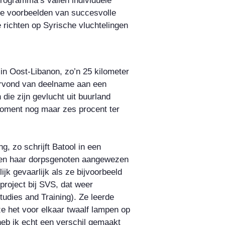
gramma’s vallen individuele
rie voorbeelden van succesvolle
 richten op Syrische vluchtelingen
in Oost-Libanon, zo’n 25 kilometer
ervond van deelname aan een
 die zijn gevlucht uit buurland
 moment nog maar zes procent ter
g, zo schrijft Batool in een
 en haar dorpsgenoten aangewezen
ijk gevaarlijk als ze bijvoorbeeld
project bij SVS, dat weer
udies and Training). Ze leerde
e het voor elkaar twaalf lampen op
heb ik echt een verschil gemaakt