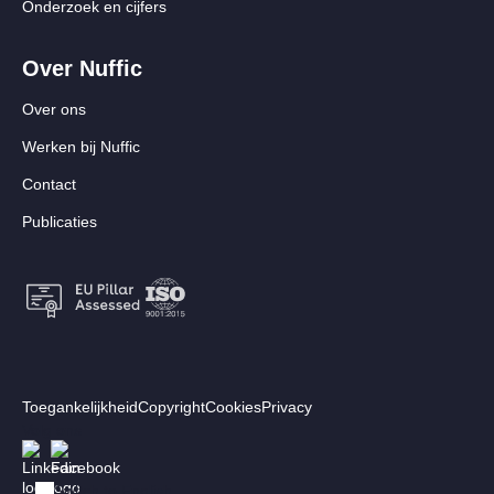
Onderzoek en cijfers
Over Nuffic
Over ons
Werken bij Nuffic
Contact
Publicaties
Footer:
Toegankelijkheid
Copyright
Cookies
Privacy
Secundair
Volg ons
Afbeelding
Afbeelding
menu
Switch to English