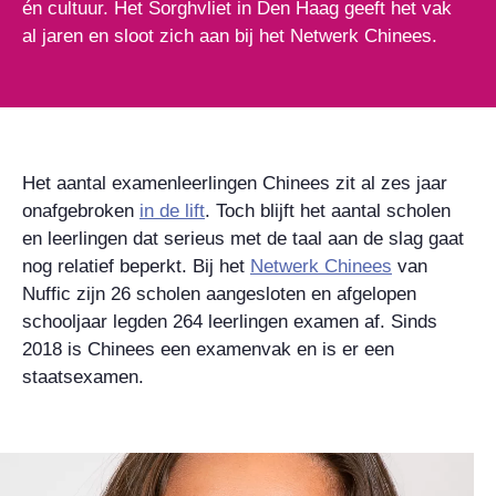
én cultuur. Het Sorghvliet in Den Haag geeft het vak
al jaren en sloot zich aan bij het Netwerk Chinees.
Het aantal examenleerlingen Chinees zit al zes jaar
onafgebroken
in de lift
. Toch blijft het aantal scholen
en leerlingen dat serieus met de taal aan de slag gaat
nog relatief beperkt. Bij het
Netwerk Chinees
van
Nuffic zijn 26 scholen aangesloten en afgelopen
schooljaar legden 264 leerlingen examen af. Sinds
2018 is Chinees een examenvak en is er een
staatsexamen.