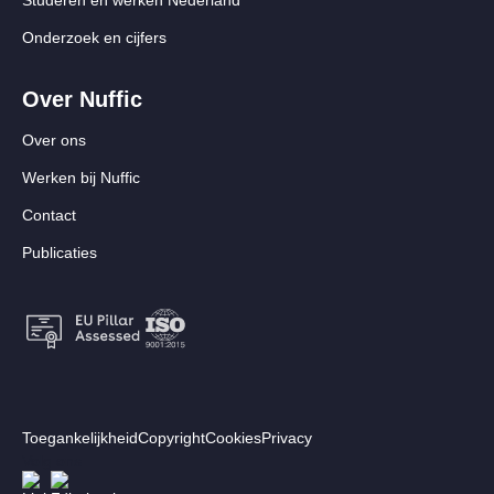
Studeren en werken Nederland
Onderzoek en cijfers
Over Nuffic
Over ons
Werken bij Nuffic
Contact
Publicaties
Footer:
Toegankelijkheid
Copyright
Cookies
Privacy
Secundair
Volg ons
Afbeelding
Afbeelding
menu