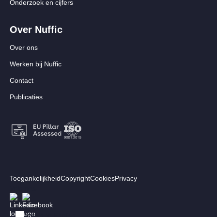
Onderzoek en cijfers
Over Nuffic
Over ons
Werken bij Nuffic
Contact
Publicaties
Footer:
Toegankelijkheid
Copyright
Cookies
Privacy
Secundair
Volg ons
Afbeelding
Afbeelding
menu
Switch to English