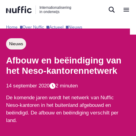
Direct
Direct
Direct
Internationalisering
naar
naar
naar
in onderwijs
de
de
de
zoekfunctie
hoofdnavigatie
inhoud
Home​
Over Nuffic​
Actueel​
Nieuws​
Hoofdnavigatie
Nieuws
Afbouw en beëindiging van
het Neso-kantorennetwerk
14 september 2020
2 minuten
De komende jaren wordt het netwerk van Nuffic
Neso-kantoren in het buitenland afgebouwd en
beëindigd. De afbouw en beëindiging verschilt per
land.