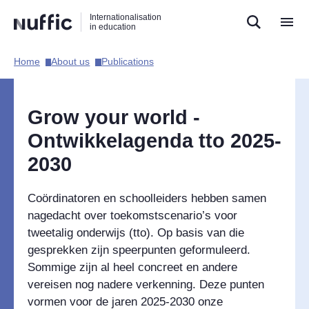
Direct
Direct
Direct
Internationalisation
naar
naar
naar
in education
de
de
de
zoekfunctie
hoofdnavigatie
inhoud
Home​
About us​
Publications​
Hoofdnavigatie
[EN]
Grow your world -
Ontwikkelagenda tto 2025-
2030
Coördinatoren en schoolleiders hebben samen
nagedacht over toekomstscenario’s voor
tweetalig onderwijs (tto). Op basis van die
gesprekken zijn speerpunten geformuleerd.
Sommige zijn al heel concreet en andere
vereisen nog nadere verkenning. Deze punten
vormen voor de jaren 2025-2030 onze