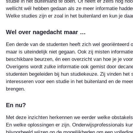
studie in het buitenland te doen. Of heeft er zelfs nog n
wellicht wél hebben gedaan als ze meer informatie hadde
Welke studies zijn er zoal in het buitenland en kun je daa
Wel over nagedacht maar …
Een derde van de studenten heeft zich wel georiënteerd o
maar is uiteindelijk niet gegaan. Ook zij misten informat
beschikbare beurzen, én een overzicht van hoe je je voorb
Overigens wordt zulke informatie ook gemist door decane
studenten begeleiden bij hun studiekeuze. Zij vinden het 
interesseren voor een studie in het buitenland en de me
brengen.
En nu?
Met deze inzichten herkennen we eerder welke obstakels 
En welke oplossingen er zijn. Onderwijsprofessionals ku
bijvoorbeeld wijzen op de mogelijkheden om een volledige 