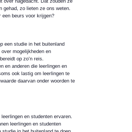
ooit over nagedacht. Dat zouden ze
n gehad, zo lieten ze ons weten.
r een beurs voor krijgen?
p een studie in het buitenland
ie over mogelijkheden en
ereidt op zo’n reis.
n en anderen die leerlingen en
soms ook lastig om leerlingen te
erwaarde daarvan onder woorden te
leerlingen en studenten ervaren.
nnen leerlingen en studenten
studie in het buitenland te doen,