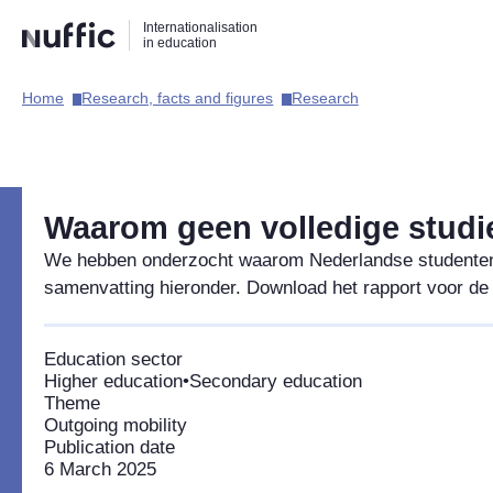
Direct
Direct
Direct
Internationalisation
naar
naar
naar
in education
de
de
de
zoekfunctie
hoofdnavigatie
inhoud
Home​
Research, facts and figures​
Research​
Hoofdnavigatie
[EN]
Waarom geen volledige studie
We hebben onderzocht waarom Nederlandse studenten ni
samenvatting hieronder. Download het rapport voor de
Education sector
Higher education
•
Secondary education
Theme
Outgoing mobility
Publication date
6 March 2025