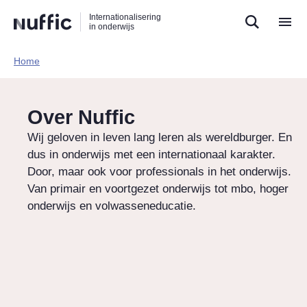
Direct
Direct
Direct
Internationalisering
naar
naar
naar
in onderwijs
de
de
de
zoekfunctie
hoofdnavigatie
inhoud
Home​
Hoofdnavigatie
Over Nuffic
Wij geloven in leven lang leren als wereldburger. En
dus in onderwijs met een internationaal karakter.
Door, maar ook voor professionals in het onderwijs.
Van primair en voortgezet onderwijs tot mbo, hoger
onderwijs en volwasseneducatie.