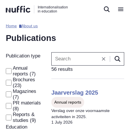
Direct
Direct
Direct
Internationalisation
naar
naar
naar
in education
de
de
de
zoekfunctie
hoofdnavigatie
inhoud
Home​
About us​
Hoofdnavigatie
[EN]
Publications
Filters
Publication type
are
Annual
56 results
automatically
reports (7)
applied
Brochures
when
(23)
Magazines
changed.
Jaarverslag 2025
(7)
Annual reports
PR materials
(8)
Verslag over onze voornaamste
Reports &
activiteiten in 2025.
studies (9)
1 July 2026
Education