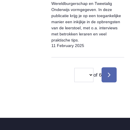
Wereldburgerschap en Tweetalig
Onderwijs vormgegeven. In deze
publicatie krijg je op een toegankelijke
manier een inkijkje in de opbrengsten
van de leerstoel, met o.a. interviews
met betrokken leraren en veel
praktische tips.
11 February 2025
Selection
of 6
Pagination
Next
immediately
page
changes
the
displayed
page